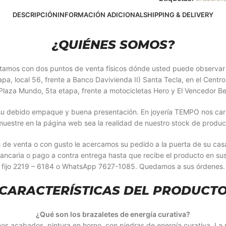
DESCRIPCIÓN
INFORMACIÓN ADICIONAL
SHIPPING & DELIVERY
¿QUIÉNES SOMOS?
Contamos con dos puntos de venta físicos dónde usted puede observa
, local 56, frente a Banco Davivienda II) Santa Tecla, en el Centro 
laza Mundo, 5ta etapa, frente a motocicletas Hero y El Vencedor Be
u debido empaque y buena presentación. En joyería TEMPO nos caract
muestre en la página web sea la realidad de nuestro stock de produc
s de venta o con gusto le acercamos su pedido a la puerta de su ca
bancaria o pago a contra entrega hasta que recibe el producto en su
fijo 2219 – 6184 o WhatsApp 7627-1085. Quedamos a sus órdenes.
CARACTERÍSTICAS DEL PRODUCT
¿Qué son los brazaletes de energía curativa?
nos acabados, pintura en horno, con piedras de energía curativa. La 