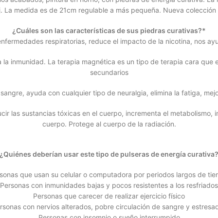
loj. La medida es de 21cm regulable a más pequeña. Nueva colección
¿Cuáles son las características de sus piedras curativas?*
 enfermedades respiratorias, reduce el impacto de la nicotina, nos ay
a la inmunidad. La terapia magnética es un tipo de terapia cara que 
secundarios
 sangre, ayuda con cualquier tipo de neuralgia, elimina la fatiga, mej
ucir las sustancias tóxicas en el cuerpo, incrementa el metabolismo, 
cuerpo. Protege al cuerpo de la radiación.
¿Quiénes deberían usar este tipo de pulseras de energía curativa
sonas que usan su celular o computadora por periodos largos de ti
Personas con inmunidades bajas y pocos resistentes a los resfriados
Personas que carecer de realizar ejercicio físico
rsonas con nervios alterados, pobre circulación de sangre y estresa
Personas con insomnio o sueño interrumpido