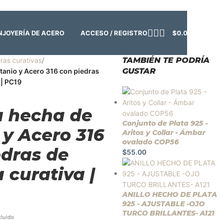
o:
Cerrado | ✨
Regresamos el viernes 7 de agosto
💙
ACCESO / REGISTRO
$
0.00
N
JOYERÍA DE ACERO
TAMBIÉN TE PODRÍA
ras curativas
/
GUSTAR
tanio y Acero 316 con piedras
 | PC19
a hecha de
Conjunto de Plata 925 -
 y Acero 316
Aritos y Collar - Ámbar
ovalado COP56
edras de
$
55.00
 curativa |
ANILLO HECHO DE PLATA
925 - AJUSTABLE -OJO
TURCO BRILLANTES- A121
cluido