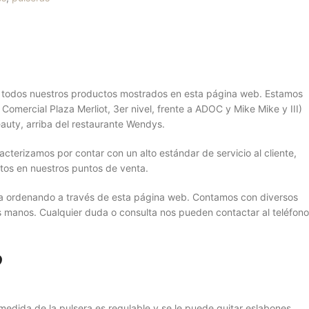
r todos nuestros productos mostrados en esta página web. Estamos
Comercial Plaza Merliot, 3er nivel, frente a ADOC y Mike Mike y III)
auty, arriba del restaurante Wendys.
erizamos por contar con un alto estándar de servicio al cliente,
tos en nuestros puntos de venta.
sa ordenando a través de esta página web. Contamos con diversos
s manos. Cualquier duda o consulta nos pueden contactar al teléfono
O
medida de la pulsera es regulable y se le puede quitar eslabones