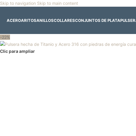
Skip to navigation
Skip to main content
🎡
Horario especial por vacaciones agostinas
| 🛍️
3
ACERO
ARITOS
ANILLOS
COLLARES
CONJUNTOS DE PLATA
PULSE
-22%
Clic para ampliar