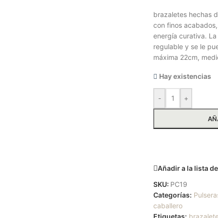
brazaletes hechas d
con finos acabados,
energía curativa. La
regulable y se le p
máxima 22cm, medi
Hay existencias
-
+
AÑ
Solicitar m
Añadir a la lista 
SKU:
PC19
Categorías:
Pulsera
caballero
Etiquetas:
brazalet