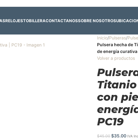
 y 4 de agosto:
Horario normal | 🎪
miércoles 5 y jueves 6 de agost
RAS
RELOJES
TOBILLERA
CONTACTANOS
SOBRE NOSOTROS
UBICACIO
Inicio
/
Pulseras
/
Pulse
Pulsera hecha de Ti
de energía curativa
Volver a productos
Pulser
Titanio
con pi
energía
PC19
$
35.00
$
45.00
IVA In