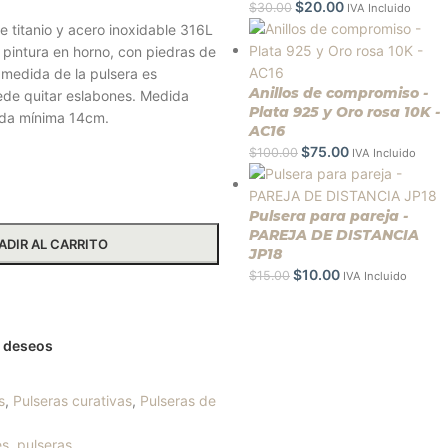
$
20.00
$
30.00
IVA Incluido
e titanio y acero inoxidable 316L
 pintura en horno, con piedras de
 medida de la pulsera es
Anillos de compromiso -
uede quitar eslabones. Medida
Plata 925 y Oro rosa 10K -
da mínima 14cm.
AC16
$
75.00
$
100.00
IVA Incluido
Pulsera para pareja -
PAREJA DE DISTANCIA
ADIR AL CARRITO
JP18
$
10.00
$
15.00
IVA Incluido
ás información
de deseos
s
,
Pulseras curativas
,
Pulseras de
es
,
pulseras