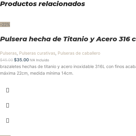
Productos relacionados
-22%
Pulsera hecha de Titanio y Acero 316 c
Pulseras
,
Pulseras curativas
,
Pulseras de caballero
$
35.00
$
45.00
IVA Incluido
brazaletes hechas de titanio y acero inoxidable 316L con finos acab
máxima 22cm, medida mínima 14cm.