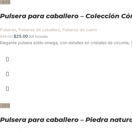
-44%
Pulsera para caballero – Colección C
Pulseras
,
Pulseras de caballero
,
Pulseras de cuero
$
25.00
$
45.00
IVA Incluido
Elegante pulsera estilo omega, con detalles en cristales de circonia
-25%
Pulsera para caballero – Piedra nat