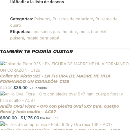
Añadir a la lista de deseos
Categorías:
Pulseras
,
Pulseras de caballero
,
Pulseras de
cuero
Etiquetas:
accesorios para hombre
,
mens bracelet
,
pulsera
,
regalo para papá
TAMBIÉN TE PODRÍA GUSTAR
Collar de Plata 925 - EN FIGURA DE MADRE HE HIJA
FORMANDO UN CORAZÓN- C126
$
35.00
$
40.00
IVA Incluido
Anillo Oval Flora – Oro con piedra oval 5x7 mm, cuerpo
floral y halo oculto – AC87
$
600.00
-
$
1,175.00
IVA Incluido