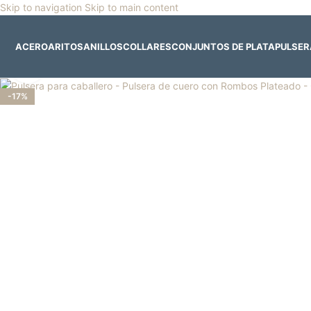
Skip to navigation
Skip to main content
🎡
Horario especial por vacaciones agostinas
| 🛍️
3
ACERO
ARITOS
ANILLOS
COLLARES
CONJUNTOS DE PLATA
PULSE
Clic para ampliar
-17%