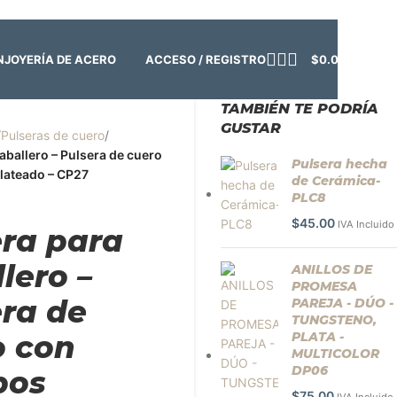
o:
Cerrado | ✨
Regresamos el viernes 7 de agosto
💙
ACCESO / REGISTRO
$
0.00
N
JOYERÍA DE ACERO
TAMBIÉN TE PODRÍA
GUSTAR
/
Pulseras de cuero
/
aballero – Pulsera de cuero
Pulsera hecha
lateado – CP27
de Cerámica-
PLC8
$
45.00
IVA Incluido
era para
lero –
ANILLOS DE
PROMESA
era de
PAREJA - DÚO -
TUNGSTENO,
o con
PLATA -
MULTICOLOR
DP06
bos
$
75.00