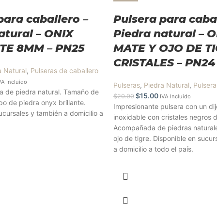
para caballero –
Pulsera para cabal
atural – ONIX
Piedra natural – 
TE 8MM – PN25
MATE Y OJO DE T
CRISTALES – PN24
a Natural
,
Pulseras de caballero
VA Incluido
Pulseras
,
Piedra Natural
,
Pulsera
a de piedra natural. Tamaño de
$
15.00
$
20.00
IVA Incluido
o de piedra onyx brillante.
Impresionante pulsera con un di
ucursales y también a domicilio a
inoxidable con cristales negros d
Acompañada de piedras natural
ojo de tigre. Disponible en sucu
a domicilio a todo el país.