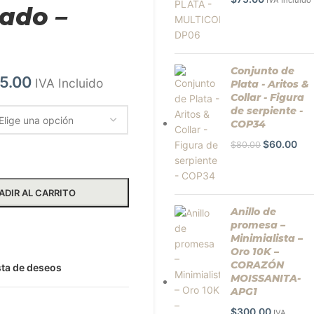
IVA Incluido
ado –
Conjunto de
5.00
IVA Incluido
Plata - Aritos &
Collar - Figura
de serpiente -
COP34
$
60.00
$
80.00
ADIR AL CARRITO
Anillo de
promesa –
ar más información
Minimialista –
Oro 10K –
CORAZÓN
ista de deseos
MOISSANITA-
APG1
$
300.00
IVA