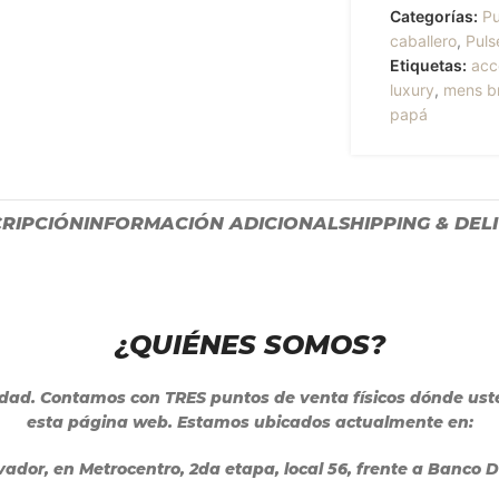
Categorías:
Pu
caballero
,
Puls
Etiquetas:
acc
luxury
,
mens b
papá
RIPCIÓN
INFORMACIÓN ADICIONAL
SHIPPING & DEL
¿QUIÉNES SOMOS?
lidad. Contamos con TRES puntos de venta físicos dónde u
esta página web. Estamos ubicados actualmente en:
lvador, en Metrocentro,
2da etapa, local 56, frente a Banco 