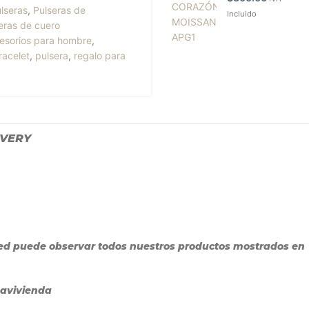
lseras
,
Pulseras de
Incluido
eras de cuero
esorios para hombre
,
racelet
,
pulsera
,
regalo para
IVERY
sted puede observar todos nuestros productos mostrados en
Davivienda