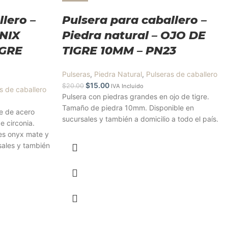
lero –
Pulsera para caballero –
ONIX
Piedra natural – OJO DE
IGRE
TIGRE 10MM – PN23
Pulseras
,
Piedra Natural
,
Pulseras de caballero
$
15.00
$
20.00
IVA Incluido
s de caballero
Pulsera con piedras grandes en ojo de tigre.
Tamaño de piedra 10mm. Disponible en
je de acero
sucursales y también a domicilio a todo el país.
e circonia.
es onyx mate y
rsales y también