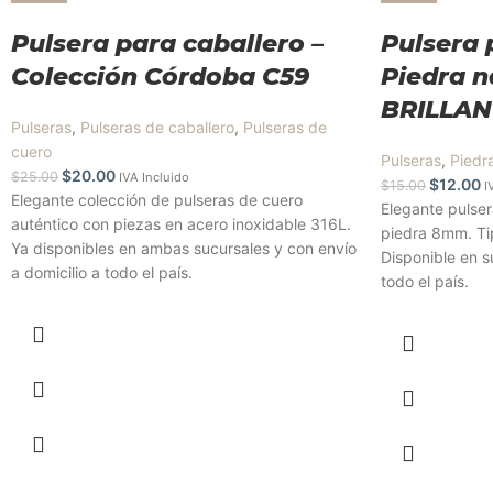
Pulsera para caballero –
Pulsera 
Colección Córdoba C59
Piedra n
BRILLAN
Pulseras
,
Pulseras de caballero
,
Pulseras de
cuero
Pulseras
,
Piedr
$
20.00
$
25.00
IVA Incluido
$
12.00
$
15.00
I
Elegante colección de pulseras de cuero
Elegante pulser
auténtico con piezas en acero inoxidable 316L.
piedra 8mm. Tip
Ya disponibles en ambas sucursales y con envío
Disponible en s
a domicilio a todo el país.
todo el país.