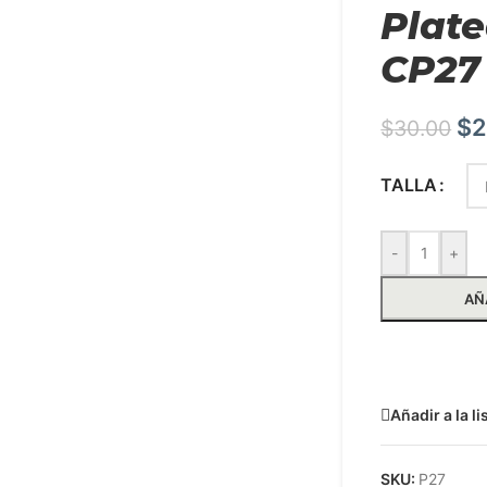
Plate
CP27
$
2
$
30.00
TALLA
-
+
AÑ
Solicit
Añadir a la l
SKU:
P27