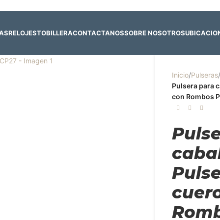
 y 4 de agosto:
Horario normal | 🎪
miércoles 5 y jueves 6 de agost
RAS
RELOJES
TOBILLERA
CONTACTANOS
SOBRE NOSOTROS
UBICACIO
Inicio
/
Pulseras
Pulsera para c
con Rombos P
Puls
cabal
Puls
cuer
Rom