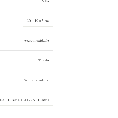
0.5 lbs
30 × 10 × 5 cm
Acero inoxidable
Titanio
Acero inoxidable
LA L (21cm)
,
TALLA XL (23cm)