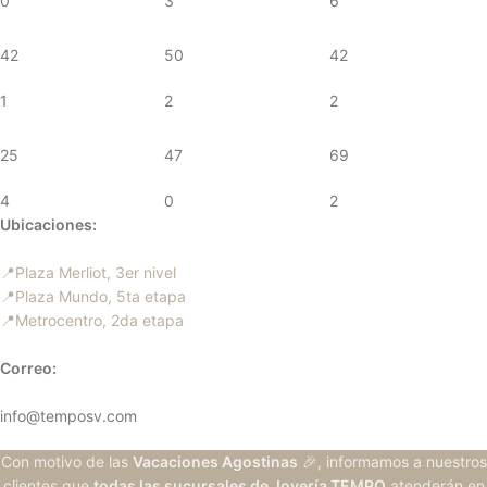
0
3
6
42
50
42
1
2
2
25
47
69
4
0
2
Ubicaciones:
📍Plaza Merliot, 3er nivel
📍Plaza Mundo, 5ta etapa
📍Metrocentro, 2da etapa
Correo:
info@temposv.com
Con motivo de las
Vacaciones Agostinas
🎉, informamos a nuestros
clientes que
todas las sucursales de Joyería TEMPO
atenderán en