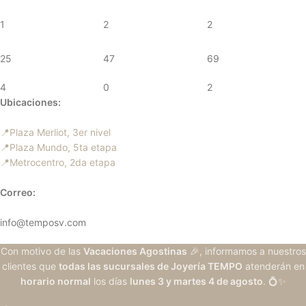
1
2
2
25
47
69
4
0
2
Ubicaciones:
📍Plaza Merliot, 3er nivel
📍Plaza Mundo, 5ta etapa
📍Metrocentro, 2da etapa
Correo:
info@temposv.com
Con motivo de las
Vacaciones Agostinas
🎉, informamos a nuestros
clientes que
todas las sucursales de Joyería TEMPO
atenderán en
horario normal
los días
lunes 3 y martes 4 de agosto
. 💍✨