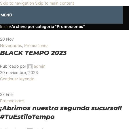
🎡
Horario especial por vacaciones agostinas
| 🛍️
3 y 4 de agosto:
Skip to navigation
Skip to main content
Horario normal | 🎪
miércoles 5 y jueves 6 de agosto:
Cerrado | ✨
Promociones
MENÚ
Regresamos el viernes 7 de agosto
💙
Inicio
/
Archivo por categoría "Promociones"
20
Nov
Novedades
,
Promociones
BLACK TEMPO 2023
Publicado por
admin
20 noviembre, 2023
Continuar leyendo
27
Ene
Promociones
¡Abrimos nuestra segunda sucursal!
#TuEstiloTempo