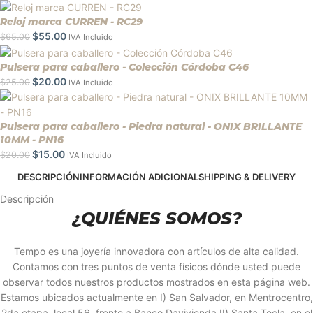
Reloj marca CURREN - RC29
$
55.00
$
65.00
IVA Incluido
Pulsera para caballero - Colección Córdoba C46
$
20.00
$
25.00
IVA Incluido
Pulsera para caballero - Piedra natural - ONIX BRILLANTE
10MM - PN16
$
15.00
$
20.00
IVA Incluido
DESCRIPCIÓN
INFORMACIÓN ADICIONAL
SHIPPING & DELIVERY
Descripción
¿QUIÉNES SOMOS?
Tempo es una joyería innovadora con artículos de alta calidad.
Contamos con tres puntos de venta físicos dónde usted puede
observar todos nuestros productos mostrados en esta página web.
Estamos ubicados actualmente en I) San Salvador, en Mentrocentro,
2da etapa, local 56, frente a Banco Davivienda II) Santa Tecla, en el