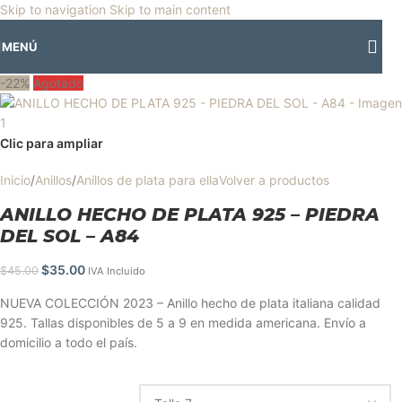
🎡
Horario especial por vacaciones agostinas
| 🛍️
3 y 4 de agosto:
Skip to navigation
Skip to main content
Horario normal | 🎪
miércoles 5 y jueves 6 de agosto:
Cerrado | ✨
MENÚ
Regresamos el viernes 7 de agosto
💙
-22%
Agotado
Clic para ampliar
Inicio
/
Anillos
/
Anillos de plata para ella
Volver a productos
ANILLO HECHO DE PLATA 925 – PIEDRA
DEL SOL – A84
$
35.00
$
45.00
IVA Incluido
NUEVA COLECCIÓN 2023 – Anillo hecho de plata italiana calidad
925. Tallas disponibles de 5 a 9 en medida americana. Envío a
domicilio a todo el país.