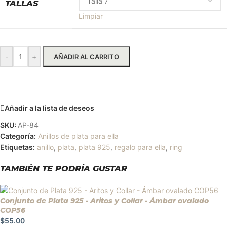
TALLAS
Limpiar
-
+
AÑADIR AL CARRITO
Solicitar más información
Añadir a la lista de deseos
SKU:
AP-84
Categoría:
Anillos de plata para ella
Etiquetas:
anillo
,
plata
,
plata 925
,
regalo para ella
,
ring
TAMBIÉN TE PODRÍA GUSTAR
Conjunto de Plata 925 - Aritos y Collar - Ámbar ovalado
COP56
$
55.00