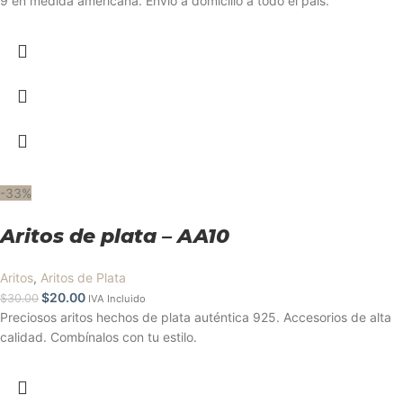
9 en medida americana. Envío a domicilio a todo el país.
-33%
Aritos de plata – AA10
Aritos
,
Aritos de Plata
$
20.00
$
30.00
IVA Incluido
Preciosos aritos hechos de plata auténtica 925. Accesorios de alta
calidad. Combínalos con tu estilo.