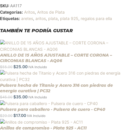
SKU:
AA117
Categorías:
Aritos
,
Aritos de Plata
Etiquetas:
aretes
,
aritos
,
plata
,
plata 925
,
regalos para ella
TAMBIÉN TE PODRÍA GUSTAR
ANILLO DE 15 AÑOS AJUSTABLE – CORTE CORONA –
CIRCONIAS BLANCAS - AQ06
$
25.00
$
55.00
IVA Incluido
Pulsera hecha de Titanio y Acero 316 con piedras de
energía curativa | PC32
$
35.00
$
45.00
IVA Incluido
Pulsera para caballero - Pulsera de cuero - CP40
$
17.00
$
20.00
IVA Incluido
Anillos de compromiso - Plata 925 - AC11