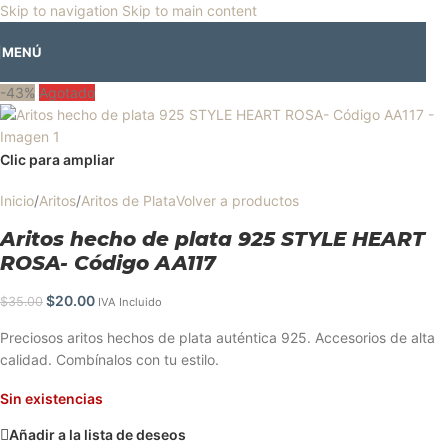
🎡
Horario especial por vacaciones agostinas
| 🛍️
3 y 4 de agosto:
Skip to navigation
Skip to main content
Horario normal | 🎪
miércoles 5 y jueves 6 de agosto:
Cerrado | ✨
MENÚ
Regresamos el viernes 7 de agosto
💙
-43%
Agotado
Clic para ampliar
Inicio
/
Aritos
/
Aritos de Plata
Volver a productos
Aritos hecho de plata 925 STYLE HEART
ROSA- Código AA117
$
20.00
$
35.00
IVA Incluido
Preciosos aritos hechos de plata auténtica 925. Accesorios de alta
calidad. Combínalos con tu estilo.
Sin existencias
Añadir a la lista de deseos