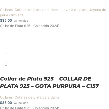
Collares
,
Collares de plata para dama
,
Joyería de plata
,
Joyería de
perla cultivada
$
35.00
IVA Incluido
Collar de Plata 925 , Colección 2024'.
Collar de Plata 925 – COLLAR DE
PLATA 925 – GOTA PURPURA – C157
Collares
,
Collares de plata para dama
$
35.00
IVA Incluido
Collar de Plata 925 , Colección 2024'.