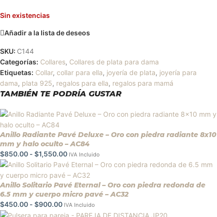
Sin existencias
Añadir a la lista de deseos
SKU:
C144
Categorías:
Collares
,
Collares de plata para dama
Etiquetas:
Collar
,
collar para ella
,
joyería de plata
,
joyería para
dama
,
plata 925
,
regalos para ella
,
regalos para mamá
TAMBIÉN TE PODRÍA GUSTAR
Anillo Radiante Pavé Deluxe – Oro con piedra radiante 8x10
mm y halo oculto – AC84
$
850.00
-
$
1,550.00
IVA Incluido
Anillo Solitario Pavé Eternal – Oro con piedra redonda de
6.5 mm y cuerpo micro pavé – AC32
$
450.00
-
$
900.00
IVA Incluido