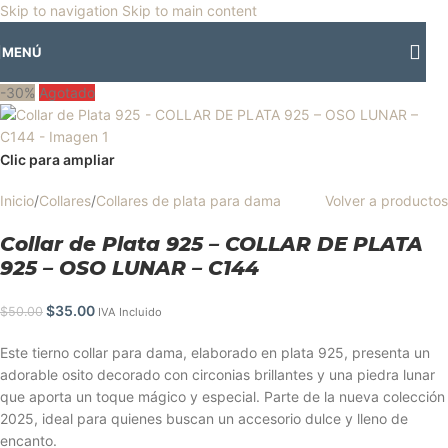
🎡
Horario especial por vacaciones agostinas
| 🛍️
3 y 4 de agosto:
Skip to navigation
Skip to main content
Horario normal | 🎪
miércoles 5 y jueves 6 de agosto:
Cerrado | ✨
MENÚ
Regresamos el viernes 7 de agosto
💙
-30%
Agotado
Clic para ampliar
Inicio
/
Collares
/
Collares de plata para dama
Volver a productos
Collar de Plata 925 – COLLAR DE PLATA
925 – OSO LUNAR – C144
$
35.00
$
50.00
IVA Incluido
Este tierno collar para dama, elaborado en plata 925, presenta un
adorable osito decorado con circonias brillantes y una piedra lunar
que aporta un toque mágico y especial. Parte de la nueva colección
2025, ideal para quienes buscan un accesorio dulce y lleno de
encanto.