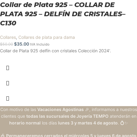
Collar de Plata 925 – COLLAR DE
PLATA 925 – DELFÍN DE CRISTALES–
C130
Collares
,
Collares de plata para dama
$
35.00
$
50.00
IVA Incluido
Collar de Plata 925 delfín con cristales Colección 2024'.
Con motivo de las
Vacaciones Agostinas
🎉, informamos a nuestros
clientes que
todas las sucursales de Joyería TEMPO
atenderán en
horario normal
los días
lunes 3 y martes 4 de agosto
. 💍✨
🎪
Permaneceremos cerrados el miércoles 5 y jueves 6 de agosto