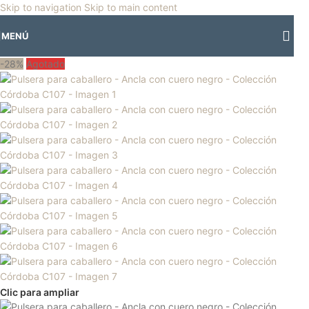
🎡
Horario especial por vacaciones agostinas
| 🛍️
3 y 4 de agosto:
Skip to navigation
Skip to main content
Horario normal | 🎪
miércoles 5 y jueves 6 de agosto:
Cerrado | ✨
MENÚ
Regresamos el viernes 7 de agosto
💙
-28%
Agotado
Clic para ampliar