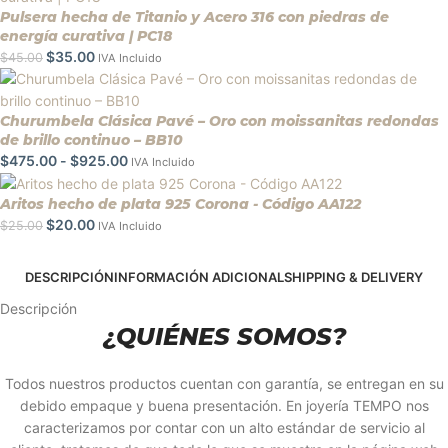
Pulsera hecha de Titanio y Acero 316 con piedras de
energía curativa | PC18
$
35.00
$
45.00
IVA Incluido
Churumbela Clásica Pavé – Oro con moissanitas redondas
de brillo continuo – BB10
$
475.00
-
$
925.00
IVA Incluido
Aritos hecho de plata 925 Corona - Código AA122
$
20.00
$
25.00
IVA Incluido
DESCRIPCIÓN
INFORMACIÓN ADICIONAL
SHIPPING & DELIVERY
Descripción
¿QUIÉNES SOMOS?
Todos nuestros productos cuentan con garantía, se entregan en su
debido empaque y buena presentación. En joyería TEMPO nos
caracterizamos por contar con un alto estándar de servicio al