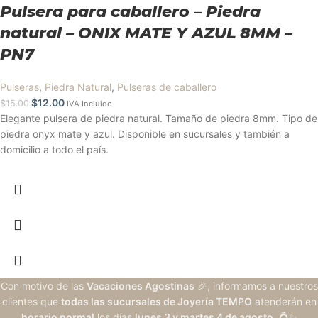
Pulsera para caballero – Piedra
natural – ONIX MATE Y AZUL 8MM –
PN7
Pulseras
,
Piedra Natural
,
Pulseras de caballero
$
12.00
$
15.00
IVA Incluido
Elegante pulsera de piedra natural. Tamaño de piedra 8mm. Tipo de
piedra onyx mate y azul. Disponible en sucursales y también a
domicilio a todo el país.
Con motivo de las
Vacaciones Agostinas
🎉, informamos a nuestros
clientes que
todas las sucursales de Joyería TEMPO
atenderán en
horario normal
los días
lunes 3 y martes 4 de agosto
. 💍✨