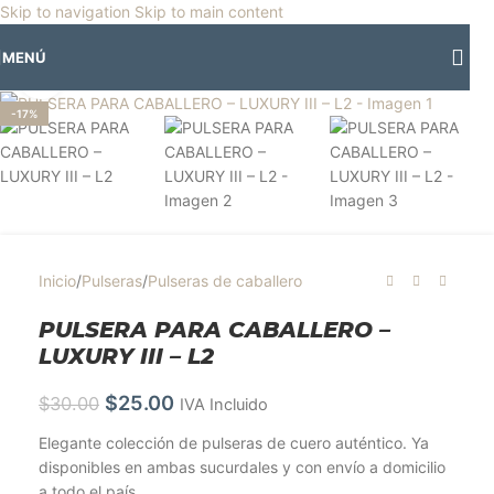
🎡
Horario especial por vacaciones agostinas
| 🛍️
3 y 4 de agosto:
Skip to navigation
Skip to main content
Horario normal | 🎪
miércoles 5 y jueves 6 de agosto:
Cerrado | ✨
MENÚ
Regresamos el viernes 7 de agosto
💙
Clic para ampliar
-17%
Inicio
/
Pulseras
/
Pulseras de caballero
PULSERA PARA CABALLERO –
LUXURY III – L2
$
25.00
$
30.00
IVA Incluido
Elegante colección de pulseras de cuero auténtico. Ya
disponibles en ambas sucurdales y con envío a domicilio
a todo el país.