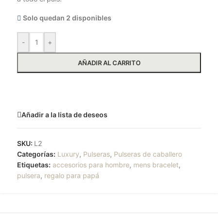
Solo quedan 2 disponibles
-
+
AÑADIR AL CARRITO
Solicitar más información
Añadir a la lista de deseos
SKU:
L2
Categorías:
Luxury
,
Pulseras
,
Pulseras de caballero
Etiquetas:
accesorios para hombre
,
mens bracelet
,
pulsera
,
regalo para papá