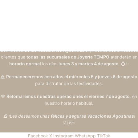
Con motivo de las
Vacaciones Agostinas
🎉, informamos a nuestros
clientes que
todas las sucursales de Joyería TEMPO
atenderán en
horario normal
los días
lunes 3 y martes 4 de agosto
. 💍✨
🎪
Permaneceremos cerrados el miércoles 5 y jueves 6 de agosto
para disfrutar de las festividades.
💙
Retomaremos nuestras operaciones el viernes 7 de agosto
, en
nuestro horario habitual.
🎡 ¡Les deseamos unas
felices y seguras Vacaciones Agostinas
!
🇸🇻✨
Facebook
X
Instagram
WhatsApp
TikTok