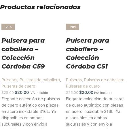
Productos relacionados
-20%
-20%
Pulsera para
Pulsera para
caballero –
caballero –
Colección
Colección
Córdoba C59
Córdoba C51
Pulseras
,
Pulseras de caballero
,
Pulseras
,
Pulseras de caballero
,
Pulseras de cuero
Pulseras de cuero
$
20.00
$
20.00
$
25.00
$
25.00
IVA Incluido
IVA Incluido
Elegante colección de pulseras
Elegante colección de pulseras
de cuero auténtico con piezas
de cuero auténtico con piezas
en acero inoxidable 316L. Ya
en acero inoxidable 316L. Ya
disponibles en ambas
disponibles en ambas
sucursales y con envío a
sucursales y con envío a