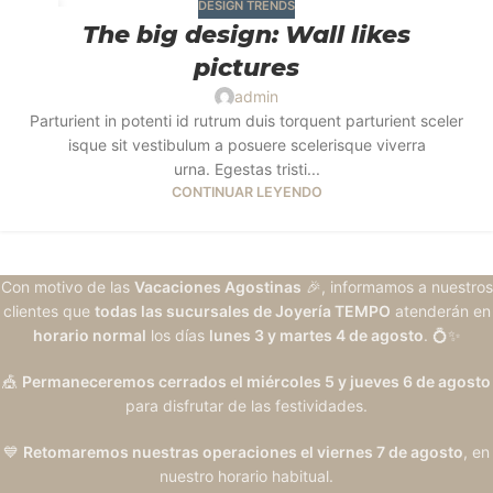
DESIGN TRENDS
26
The big design: Wall likes
AGO
pictures
admin
Parturient in potenti id rutrum duis torquent parturient sceler
isque sit vestibulum a posuere scelerisque viverra
urna. Egestas tristi...
CONTINUAR LEYENDO
Con motivo de las
Vacaciones Agostinas
🎉, informamos a nuestros
clientes que
todas las sucursales de Joyería TEMPO
atenderán en
horario normal
los días
lunes 3 y martes 4 de agosto
. 💍✨
🎪
Permaneceremos cerrados el miércoles 5 y jueves 6 de agosto
para disfrutar de las festividades.
💙
Retomaremos nuestras operaciones el viernes 7 de agosto
, en
nuestro horario habitual.