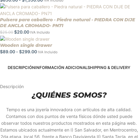
IVA Incluido
Pulsera para caballero - Piedra natural - PIEDRA CON DIJE
DE ANCLA CROMADO- PN71
$
20.00
$
25.00
IVA Incluido
Wooden single drawer
$
89.00
-
$
299.00
IVA Incluido
DESCRIPCIÓN
INFORMACIÓN ADICIONAL
SHIPPING & DELIVERY
Descripción
¿QUIÉNES SOMOS?
Tempo es una joyería innovadora con artículos de alta calidad.
Contamos con dos puntos de venta físicos dónde usted puede
observar todos nuestros productos mostrados en esta página web.
Estamos ubicados actualmente en I) San Salvador, en Mentrocentro,
2da etapa, local 56, frente a Banco Davivienda II) Santa Tecla, en el