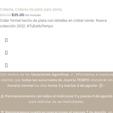
Collares
,
Collares de plata para dama
$
35.00
$
50.00
IVA Incluido
Collar formal hecho de plata con detalles en cristal verde. Nueva
colección 2022. #TuEstiloTempo
Con motivo de las
Vacaciones Agostinas
🎉, informamos a nuestros
clientes que
todas las sucursales de Joyería TEMPO
atenderán en
horario normal
los días
lunes 3 y martes 4 de agosto
. 💍✨
🎪
Permaneceremos cerrados el miércoles 5 y jueves 6 de agosto
para disfrutar de las festividades.
💙
Retomaremos nuestras operaciones el viernes 7 de agosto
, en