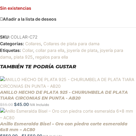
Sin existencias
Añadir a la lista de deseos
SKU:
COLLAR-C72
Categorías:
Collares
,
Collares de plata para dama
Etiquetas:
Collar
,
collar para ella
,
joyería de plata
,
joyería para
dama
,
plata 925
,
regalos para ella
TAMBIÉN TE PODRÍA GUSTAR
ANILLO HECHO DE PLATA 925 - CHURUMBELA DE PLATA
TIARA CIRCONIAS EN PUNTA - AB20
$
45.00
$
55.00
IVA Incluido
Anillo Esmeralda Bisel – Oro con piedra corte esmeralda
6x8 mm – AC80
$
850.00
-
$
1,550.00