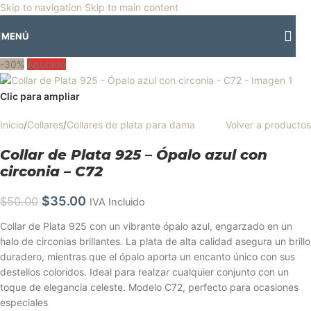
🎡
Horario especial por vacaciones agostinas
| 🛍️
3 y 4 de agosto:
Skip to navigation
Skip to main content
Horario normal | 🎪
miércoles 5 y jueves 6 de agosto:
Cerrado | ✨
MENÚ
Regresamos el viernes 7 de agosto
💙
-30%
Agotado
Clic para ampliar
Inicio
/
Collares
/
Collares de plata para dama
Volver a productos
Collar de Plata 925 – Ópalo azul con
circonia – C72
$
35.00
$
50.00
IVA Incluido
Collar de Plata 925 con un vibrante ópalo azul, engarzado en un
halo de circonias brillantes. La plata de alta calidad asegura un brillo
duradero, mientras que el ópalo aporta un encanto único con sus
destellos coloridos. Ideal para realzar cualquier conjunto con un
toque de elegancia celeste. Modelo C72, perfecto para ocasiones
especiales