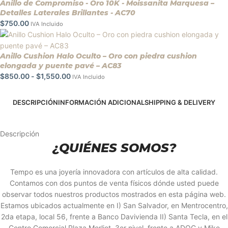
Anillo de Compromiso - Oro 10K - Moissanita Marquesa –
Detalles Laterales Brillantes - AC70
$
750.00
IVA Incluido
Anillo Cushion Halo Oculto – Oro con piedra cushion
elongada y puente pavé – AC83
$
850.00
-
$
1,550.00
IVA Incluido
DESCRIPCIÓN
INFORMACIÓN ADICIONAL
SHIPPING & DELIVERY
Descripción
¿QUIÉNES SOMOS?
Tempo es una joyería innovadora con artículos de alta calidad.
Contamos con dos puntos de venta físicos dónde usted puede
observar todos nuestros productos mostrados en esta página web.
Estamos ubicados actualmente en I) San Salvador, en Mentrocentro,
2da etapa, local 56, frente a Banco Davivienda II) Santa Tecla, en el
Centro Comercial Plaza Merliot, 3er nivel, frente a ADOC y Mike