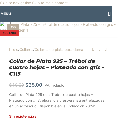
🎡
Horario especial por vacaciones agostinas
| 🛍️
3 y 4 de agosto:
Skip to navigation
Skip to main content
Horario normal | 🎪
miércoles 5 y jueves 6 de agosto:
Cerrado | ✨
MENÚ
Regresamos el viernes 7 de agosto
💙
Clic para ampliar
-13%
AGOTADO
Inicio
/
Collares
/
Collares de plata para dama
Collar de Plata 925 – Trébol de
cuatro hojas – Plateado con gris -
C113
$
35.00
$
40.00
IVA Incluido
Collar de Plata 925 con ‘Trébol de cuatro hojas –
Plateado con gris’, elegancia y esperanza entrelazadas
en un accesorio. Disponible en la ‘Colección 2024’.
Sin existencias