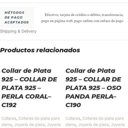
MÉTODOS
Efectivo, tarjeta de crédito o débito, transferencia,
DE PAGO
pago en página web, pago online con enlace de pago
ACEPTADOS
Shipping & Delivery
Productos relacionados
Collar de Plata
Collar de Plata
925 – COLLAR DE
925 – COLLAR DE
PLATA 925 –
PLATA 925 – OSO
PERLA CORAL–
PANDA PERLA–
C192
C190
Collares
,
Collares de plata para
Collares
,
Collares de plata para
dama
,
Joyería de plata
,
Joyería
dama
,
Joyería de plata
,
Joyería