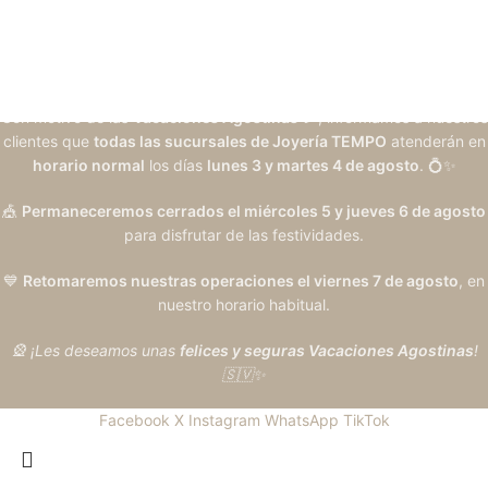
Con motivo de las
Vacaciones Agostinas
🎉, informamos a nuestros
clientes que
todas las sucursales de Joyería TEMPO
atenderán en
horario normal
los días
lunes 3 y martes 4 de agosto
. 💍✨
🎪
Permaneceremos cerrados el miércoles 5 y jueves 6 de agosto
para disfrutar de las festividades.
💙
Retomaremos nuestras operaciones el viernes 7 de agosto
, en
nuestro horario habitual.
🎡 ¡Les deseamos unas
felices y seguras Vacaciones Agostinas
!
🇸🇻✨
Facebook
X
Instagram
WhatsApp
TikTok