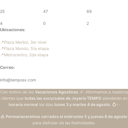
25
47
69
4
0
2
Ubicaciones:
📍Plaza Merliot, 3er nivel
📍Plaza Mundo, 5ta etapa
📍Metrocentro, 2da etapa
Correo:
info@temposv.com
Con motivo de las
Vacaciones Agostinas
🎉, informamos a nuestros
clientes que
todas las sucursales de Joyería TEMPO
atenderán en
horario normal
los días
lunes 3 y martes 4 de agosto
. 💍✨
🎪
Permaneceremos cerrados el miércoles 5 y jueves 6 de agosto
para disfrutar de las festividades.