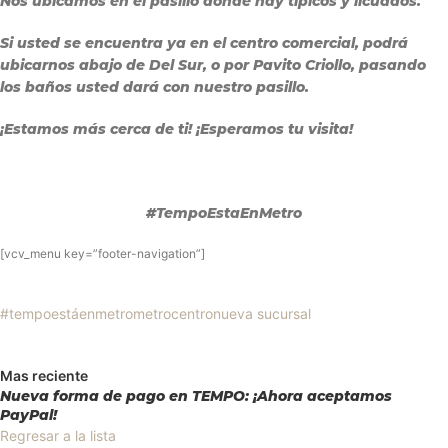
Nos ubicamos en el pasillo donde hay típicos y licuados.
Si usted se encuentra ya en el centro comercial, podrá
ubicarnos abajo de Del Sur, o por Pavito Criollo, pasando
los baños usted dará con nuestro pasillo.
¡Estamos más cerca de ti! ¡Esperamos tu visita!
#TempoEstaEnMetro
[vcv_menu key=”footer-navigation”]
#tempoestáenmetro
metrocentro
nueva sucursal
Mas reciente
Nueva forma de pago en TEMPO: ¡Ahora aceptamos
PayPal!
Regresar a la lista